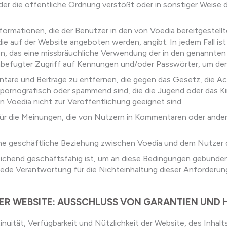
er die öffentliche Ordnung verstößt oder in sonstiger Weise 
formationen, die der Benutzer in den von Voedia bereitgestel
ie auf der Website angeboten werden, angibt. In jedem Fall ist
ren, das eine missbräuchliche Verwendung der in den genannten
 unbefugter Zugriff auf Kennungen und/oder Passwörter, um de
entare und Beiträge zu entfernen, die gegen das Gesetz, die A
h, pornografisch oder spammend sind, die die Jugend oder das K
n Voedia nicht zur Veröffentlichung geeignet sind.
h für die Meinungen, die von Nutzern in Kommentaren oder ande
eine geschäftliche Beziehung zwischen Voedia und dem Nutzer d
sreichend geschäftsfähig ist, um an diese Bedingungen gebunden
 jede Verantwortung für die Nichteinhaltung dieser Anforderun
 DER WEBSITE: AUSSCHLUSS VON GARANTIEN UND
nuität, Verfügbarkeit und Nützlichkeit der Website, des Inhalt