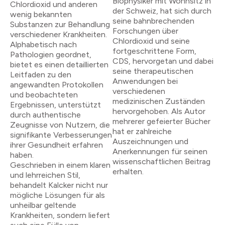
Biophysiker mit Wohnsitz in
Chlordioxid und anderen
der Schweiz, hat sich durch
wenig bekannten
seine bahnbrechenden
Substanzen zur Behandlung
Forschungen über
verschiedener Krankheiten.
Chlordioxid und seine
Alphabetisch nach
fortgeschrittene Form,
Pathologien geordnet,
CDS, hervorgetan und dabei
bietet es einen detaillierten
seine therapeutischen
Leitfaden zu den
Anwendungen bei
angewandten Protokollen
verschiedenen
und beobachteten
medizinischen Zuständen
Ergebnissen, unterstützt
hervorgehoben. Als Autor
durch authentische
mehrerer gefeierter Bücher
Zeugnisse von Nutzern, die
hat er zahlreiche
signifikante Verbesserungen
Auszeichnungen und
ihrer Gesundheit erfahren
Anerkennungen für seinen
haben.
wissenschaftlichen Beitrag
Geschrieben in einem klaren
erhalten.
und lehrreichen Stil,
behandelt Kalcker nicht nur
mögliche Lösungen für als
unheilbar geltende
Krankheiten, sondern liefert