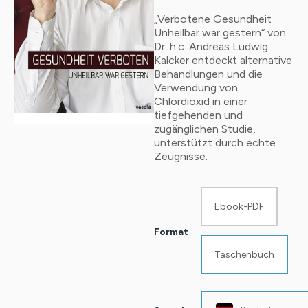
5.00
von 5,
basierend
„Verbotene Gesundheit
auf
Unheilbar war gestern“ von
Kundenbewertungen
Dr. h.c. Andreas Ludwig
Kalcker entdeckt alternative
Behandlungen und die
Verwendung von
Chlordioxid in einer
tiefgehenden und
zugänglichen Studie,
unterstützt durch echte
Zeugnisse.
Gesundheit
verboten
-
Ebook-PDF
unheilbar
war
Format
gestern
Taschenbuch
Menge