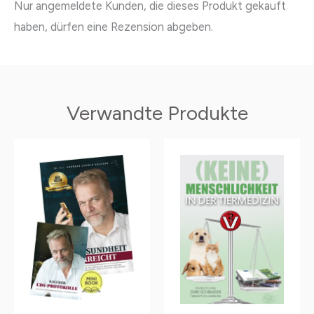
Nur angemeldete Kunden, die dieses Produkt gekauft
haben, dürfen eine Rezension abgeben.
Verwandte Produkte
Dieses
Produkt
weist
mehrere
Varianten
auf.
Die
Optionen