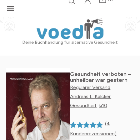
Zum
Inhalt
springen
Deine Buchhandlung für alternative Gesundheit
Gesundheit verboten –
unheilbar war gestern
Regularer Versand
,
Andreas L. Kalcker
,
Gesundheit
ki10
,
(
4
Kundenrezensionen)
Bewertet mit
4