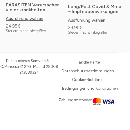
PARASITEN Verursacher
Long/Post Covid & Mrna
auf
auf
vieler krankheiten
– Impfnebenwirkungen
der
der
Ausführung wählen
Ausführung wählen
Produktseite
Produktseite
24,95
€
24,95
€
Steuern nicht inbegriffen
Steuern nicht inbegriffen
gewählt
gewählt
werden
werden
Distribuciones Samvete S.L.
Händlerkarte
C/Princesa 31 2º-3. Madrid 28008
Datenschutzbestimmungen
B13889324
Cookie-Richtlinie
Bedingungen und Konditionen
Zahlungsmethoden