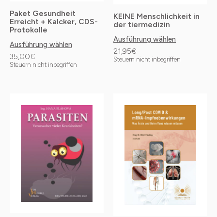
können
Paket Gesundheit
KEINE Menschlichkeit in
auf
Erreicht + Kalcker, CDS-
der tiermedizin
Protokolle
der
Ausführung wählen
Ausführung wählen
Produktseite
21,95
€
35,00
€
gewählt
Steuern nicht inbegriffen
Steuern nicht inbegriffen
werden
Dieses
Dieses
Produkt
Produkt
weist
weist
mehrere
mehrere
Varianten
Varianten
auf.
auf.
Die
Die
Optionen
Optionen
können
können